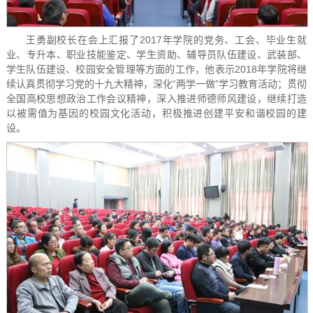
王勇副校长在会上汇报了2017年学院的党务、工会、毕业生就
业、专升本、职业技能鉴定、学生资助、辅导员队伍建设、武装部、
学生队伍建设、校园安全管理等方面的工作，他表示2018年学院将继
续认真贯彻学习党的十九大精神，深化“两学一做”学习教育活动；贯彻
全国高校思想政治工作会议精神，深入推进师德师风建设，继续打造
以被需值为基因的校园文化活动，积极推进创建平安和谐校园的建
设。