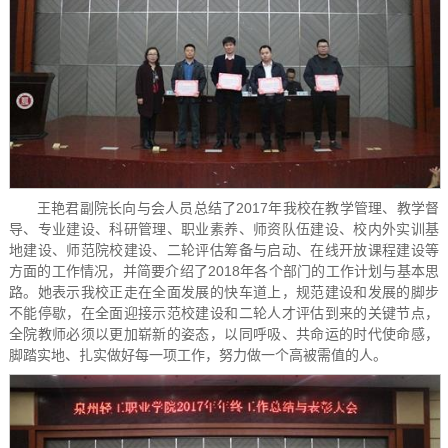
王艳君副院长向与会人员总结了2017年我校在教学管理、教学督
导、专业建设、科研管理、职业素养、师资队伍建设、校内外实训基
地建设、师范院校建设、二轮评估筹备与启动、在线开放课程建设等
方面的工作情况，并简要介绍了2018年各个部门的工作计划与基本思
路。她表示我校正走在全面发展的快车道上，规范建设和发展的脚步
不能停歇，在全面迎接示范校建设和二轮人才评估到来的关键节点，
全院教师必须以更加崭新的姿态，以同呼吸、共命运的时代使命感，
脚踏实地、扎实做好每一项工作，努力做一个高被需值的人。