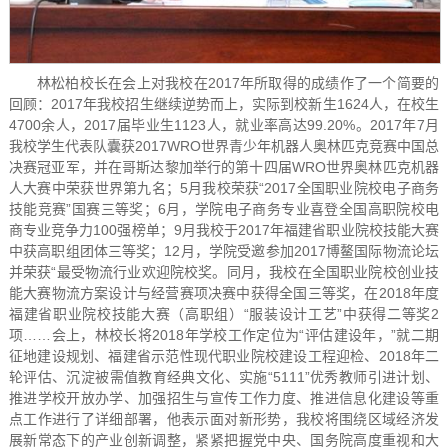
林松柏校长在会上对我校在2017年所取得的成绩作了一个简要的
回顾：2017年我校招生继续逆势而上，实际到校新生1624人，在校生
4700余人，2017届毕业生1123人，就业率高达99.20%。2017年7月
我校学生代表队囊获2017WRO世界青少年机器人奥林匹克竞赛中国总
决赛冠亚军，并在哥斯达黎加举行的第十四届WRO世界奥林匹克机器
人大赛中荣获世界第九名；5月我校荣获“2017全国职业院校电子商务
技能竞赛”国赛三等奖；6月，学院电子商务专业喜登全国高职院校电
商专业竞争力100强榜单；9月我校于2017年福建省职业院校技能大赛
中获高职组团体三等奖；12月，学院受邀参加2017博鳌国际物流论坛
并荣获“最受物流行业欢迎院校奖。同月，我校在全国职业院校创业技
能大赛物流方案设计与经营赛项决赛中获得全国三等奖，在2018年度
福建省职业院校技能大赛（高职组）“服装设计工艺”中获得二等奖2
项……会上，林校长将2018年学校工作定位为“评估建设年，”就二期
征地建设规划、福建省示范性现代职业院校建设工程迎检、2018年二
轮评估、沉淀被需值教育经典文化、实施“5111”优秀教师引进计划、
推进学校开放办学、加强招生与宣传工作力度、推进信息化建设等重
点工作进行了详细部署，他表示面对新形势，我校将围绕区域经济发
展新常态下的产业创新调整，紧紧把握党中央、国务院高度重视和大