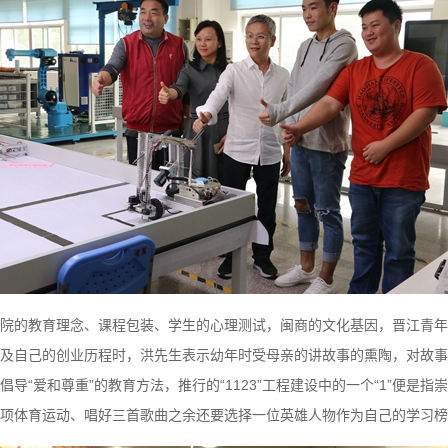
院的教育理念、课程包装、学生的心理测试，闽商的文化基因，晋江青年
及自己的创业历程时，洪先生表示幼年时受母亲的讲故事的熏陶，对故
导“爱和尊重”的教育方法，推行的“1123”工程建设中的一个“1”便是
项体育运动、唱好三首歌曲之余还要选择一位英雄人物作为自己的学习榜